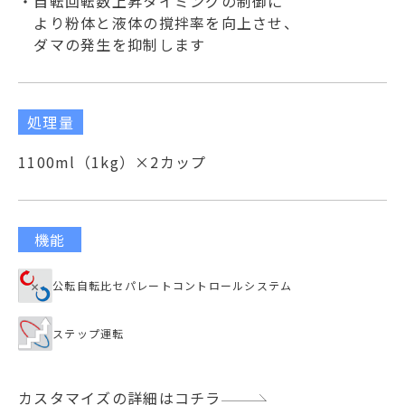
・自転回転数上昇タイミングの制御に
より粉体と液体の撹拌率を向上させ、
ダマの発生を抑制します
処理量
1100ml（1kg）×2カップ
機能
公転自転比セパレートコントロールシステム
ステップ運転
カスタマイズの詳細はコチラ