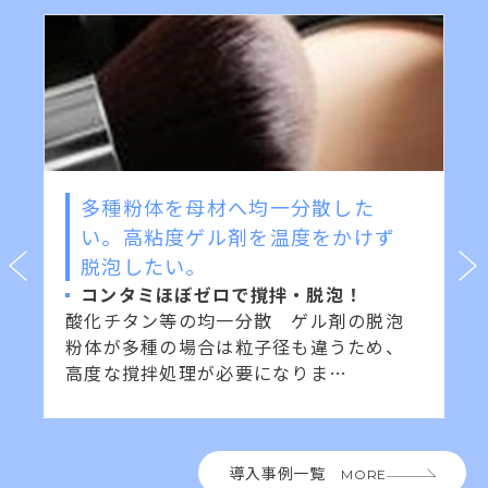
多種粉体を母材へ均一分散した
い。高粘度ゲル剤を温度をかけず
脱泡したい。
コンタミほぼゼロで撹拌・脱泡！
酸化チタン等の均一分散 ゲル剤の脱泡
粉体が多種の場合は粒子径も違うため、
高度な撹拌処理が必要になりま…
導入事例一覧
MORE