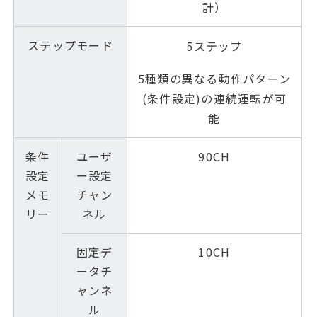
計）
ステップモード
5ステップ
5種類の異なる
動作パターン
(条件設定)の連続運転が可
能
条件
ユーザ
90CH
設定
ー設定
メモ
チャン
リー
ネル
固定デ
10CH
ータチ
ャンネ
ル