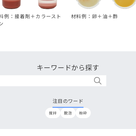
料例：接着剤＋カラースト
材料例：卵＋油＋酢
ン
キーワードから探す
注目のワード
撹拌
脱泡
粉砕