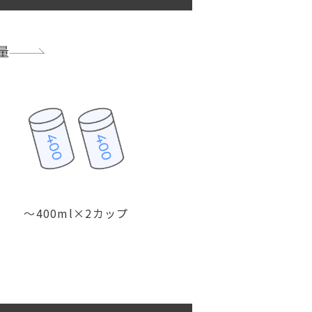
量
〜400ml×2カップ