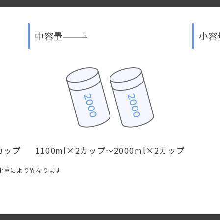
中容量
小容
2カップ
1100ml×2カップ〜2000ｍl×2カップ
比重により異なります