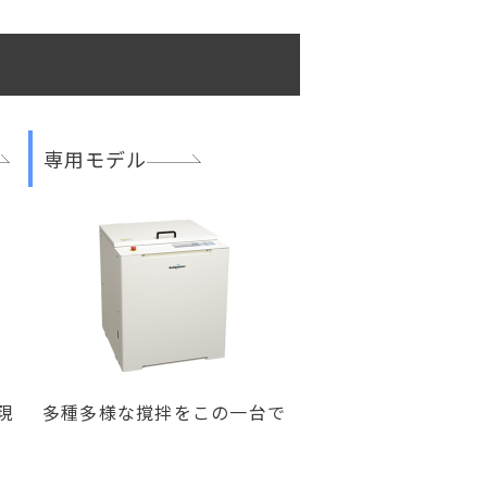
専用モデル
現
多種多様な撹拌をこの一台で