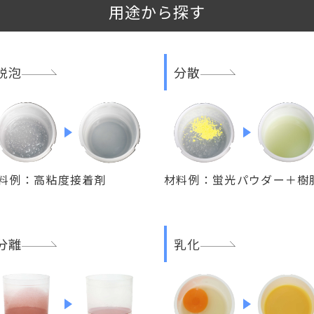
用途から探す
脱泡
分散
料例：高粘度接着剤
材料例：蛍光パウダー＋樹
分離
乳化