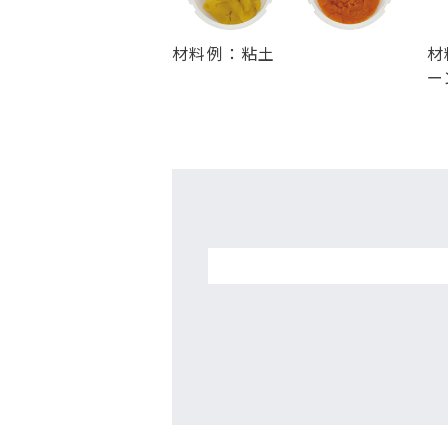
材料例：粘土
材
ー