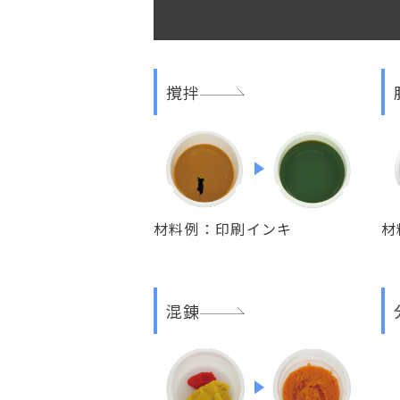
撹拌
材料例：印刷インキ
材
混錬