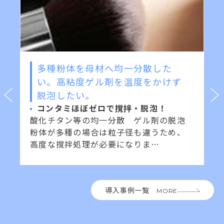
多種粉体を母材へ均一分散した
い。高粘度ゲル剤を温度をかけず
脱泡したい。
コンタミほぼゼロで撹拌・脱泡！
酸化チタン等の均一分散 ゲル剤の脱泡
粉体が多種の場合は粒子径も違うため、
高度な撹拌処理が必要になりま…
導入事例一覧
MORE